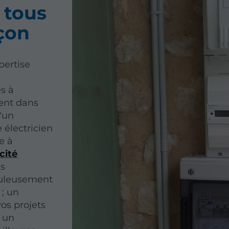
 tous
çon
pertise
s à
ent dans
d'un
 électricien
e à
cité
ns
puleusement
 ; un
os projets
e un