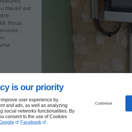
illeures
 travail est
otre
ité. Nous
ervices
en
isme.
cy is our priority
tèmes
 improve user experience by
Customize
nt and ads, as well as analyzing
on
ng social networks functionalities. By
you consent to the use of Cookies
Google
Facebook
.
cien sur