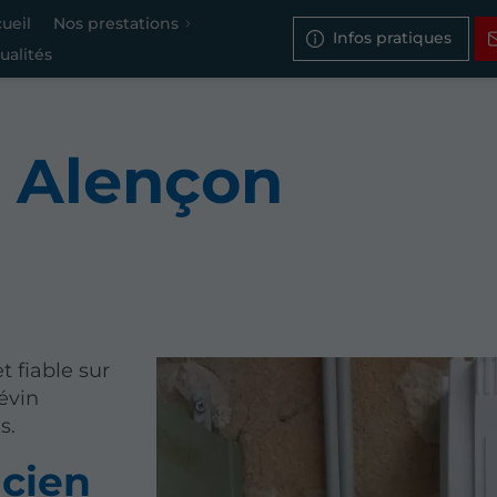
ueil
Nos prestations
Infos pratiques
ualités
à Alençon
t fiable sur
évin
s.
icien