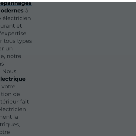
 dépannages
 modernes
à
 électricien
ourant et
'expertise
r tous types
ar un
e, notre
ns
. Nous
lectrique
 votre
ation de
érieur fait
lectricien
ment la
triques,
otre